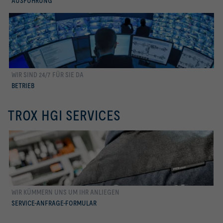
AUSFÜHRUNG
WIR SIND 24/7 FÜR SIE DA
Betrieb
BETRIEB
TROX HGI SERVICES
SERVICE-ANFRAGE-
WIR KÜMMERN UNS UM IHR ANLIEGEN
FORMULAR
SERVICE-ANFRAGE-FORMULAR