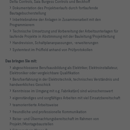
Delta Controls, Saia Burgess Controls und Beckhoff
Dokumentation des Projektverlaufs durch fortlaufende
Bautagebucherstellung
Inbetriebnahme der Anlagen in Zusammenarbeit mit den
Programmierern
Technische Umsetzung und Vorbereitung der Arbeitsunterlagen für
laufende Projekte in Abstimmung mit der Bauleitung/Projektleitung
Handrevision, Schaltplananpassungen, -erweiterungen
Systemtest im Prüffeld anhand von Prüfprotokollen
Das bringen Sie mit:
abgeschlossene Berufsausbildung als Elektriker, Elektroinstallateur,
Elektroniker oder vergleichbare Qualifikation
Berufserfahrung in der Elektrotechnik, technisches Verständnis und
handwerkliches Geschick
Kenntnisse im Umgang mit o.g. Fabrikat(en) sind wünschenswert
eigenständiges und sorgfältiges Arbeiten mit viel Einsatzbereitschaft
teamorientierte Arbeitsweise
freundliche und professionelle Kommunikation
Reise- und Übernachtungsbereitschaft im Rahmen von
Projekt-/Montagebaustellen