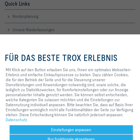
Quick Links
Routenplanung
Unsere Niederlassungen
Unser Wiki für Ihren Durchblick
Mit Klick auf den Button erlauben
Sie uns, Ihnen ein optimales
FÜR DAS BESTE TROX ERLEBNIS
Webseiten-Erlebnis und einfache
Kontakt
Einkaufsprozesse zu bieten. Dazu
zählen Cookies, die für den
Mit Klick auf den Button erlauben Sie uns, Ihnen ein optimales Webseiten-
Ihre Kontakte
Betrieb der Seite und für die
Erlebnis und einfache Einkaufsprozesse zu bieten. Dazu zählen Cookies,
Steuerung unserer
die für den Betrieb der Seite und für die Steuerung unserer
Dienstleistungen und
Dienstleistungen und Anwendungen notwendig sind, sowie solche, die
Service:
service-hgi@troxgroup.com
Anwendungen notwendig sind,
lediglich zu Statistikzwecken, für Komforteinstellungen oder zur Anzeige
Vertrieb:
sales-hgi@troxgroup.com
sowie solche, die lediglich zu
personalisierter Inhalte genutzt werden. Sie können selbst entscheiden,
Rechnung:
invoices-hgi@troxgroup.com
Statistikzwecken, für
welche Kategorien Sie zulassen möchten und die Einstellungen zur
Karriere:
career-hgi@troxgroup.com
Komforteinstellungen oder zur
Datennutzung individuell anpassen. Bitte beachten Sie, dass auf Basis Ihrer
Anzeige personalisierter Inhalte
Einstellungen womöglich nicht alle Funktionalitäten der Seite zur Verfügung
genutzt werden. Sie können selbst
stehen. Diese Entscheidung können Sie natürlich jederzeit anpassen.
Home
Kontakt
Impressum
Einkaufsbedingungen
AGB
Datenschutz
entscheiden, welche Kategorien
Datenschutz
Sie zulassen möchten und die
Disclaimer
2026 © TROX HGI GmbH
Einstellungen zur Datennutzung
Einstellungen anpassen
individuell anpassen. Bitte
Nur funktionale akzeptieren
beachten Sie, dass auf Basis Ihrer