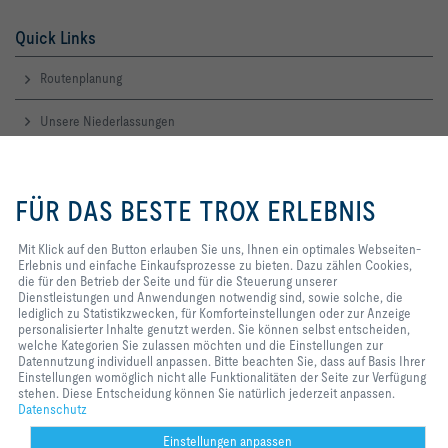
Quick Links
Routenplanung
Unsere Niederlassungen
Unser Wiki für Ihren Durchblick
Mit Klick auf den Button erlauben
Sie uns, Ihnen ein optimales
FÜR DAS BESTE TROX ERLEBNIS
Webseiten-Erlebnis und einfache
Kontakt
Einkaufsprozesse zu bieten. Dazu
zählen Cookies, die für den
Mit Klick auf den Button erlauben Sie uns, Ihnen ein optimales Webseiten-
Ihre Kontakte
Betrieb der Seite und für die
Erlebnis und einfache Einkaufsprozesse zu bieten. Dazu zählen Cookies,
Steuerung unserer
die für den Betrieb der Seite und für die Steuerung unserer
Dienstleistungen und
Dienstleistungen und Anwendungen notwendig sind, sowie solche, die
Service:
service-hgi@troxgroup.com
Anwendungen notwendig sind,
lediglich zu Statistikzwecken, für Komforteinstellungen oder zur Anzeige
Vertrieb:
sales-hgi@troxgroup.com
sowie solche, die lediglich zu
personalisierter Inhalte genutzt werden. Sie können selbst entscheiden,
Rechnung:
invoices-hgi@troxgroup.com
Statistikzwecken, für
welche Kategorien Sie zulassen möchten und die Einstellungen zur
Karriere:
career-hgi@troxgroup.com
Komforteinstellungen oder zur
Datennutzung individuell anpassen. Bitte beachten Sie, dass auf Basis Ihrer
Anzeige personalisierter Inhalte
Einstellungen womöglich nicht alle Funktionalitäten der Seite zur Verfügung
genutzt werden. Sie können selbst
stehen. Diese Entscheidung können Sie natürlich jederzeit anpassen.
Home
Kontakt
Impressum
Einkaufsbedingungen
AGB
Datenschutz
entscheiden, welche Kategorien
Datenschutz
Sie zulassen möchten und die
Disclaimer
2026 © TROX HGI GmbH
Einstellungen zur Datennutzung
Einstellungen anpassen